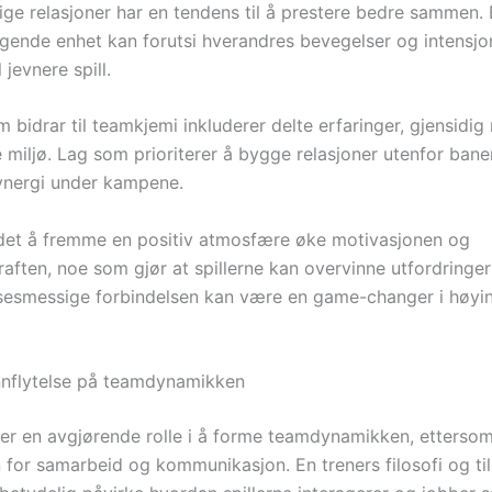
lige relasjoner har en tendens til å prestere bedre sammen.
nde enhet kan forutsi hverandres bevegelser og intensjo
 jevnere spill.
 bidrar til teamkjemi inkluderer delte erfaringer, gjensidig
 miljø. Lag som prioriterer å bygge relasjoner utenfor bane
ynergi under kampene.
det å fremme en positiv atmosfære øke motivasjonen og
aften, noe som gjør at spillerne kan overvinne utfordring
sesmessige forbindelsen kan være en game-changer i høyi
nnflytelse på teamdynamikken
ller en avgjørende rolle i å forme teamdynamikken, ettersom
n for samarbeid og kommunikasjon. En treners filosofi og ti