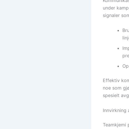
Kommunikas
under kampe
signaler som
Bru
linj
Im
pre
Opp
Effektiv ko
noe som gjø
spesielt av
Innvirkning
Teamkjemi p