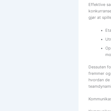
Effektive sa
konkurranse
gjør at spi
Eta
Ut
Op
mo
Dessuten fo
fremmer også
hvordan de 
teamdynami
Kommunikas