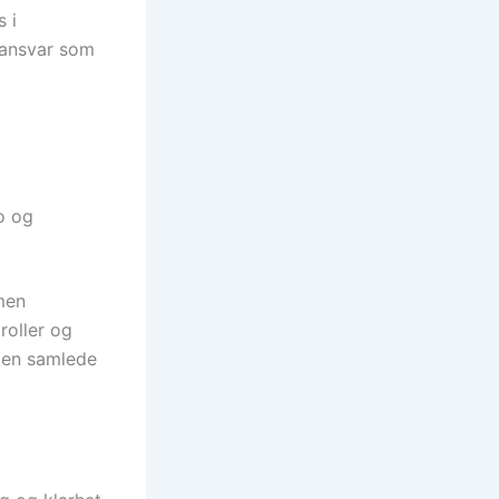
s i
g ansvar som
o og
 men
roller og
 den samlede