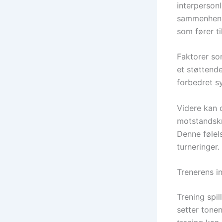
interperson
sammenhenge
som fører til
Faktorer som
et støttende
forbedret s
Videre kan 
motstandskr
Denne følel
turneringer.
Trenerens i
Trening spi
setter tone