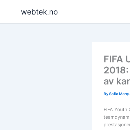
Skip
webtek.no
to
content
FIFA 
2018:
av k
By
Sofia Marq
FIFA Youth 
teamdynamik
prestasjone