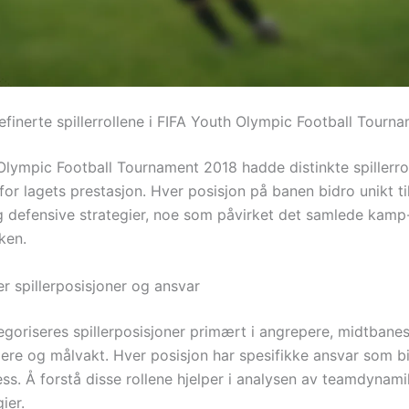
efinerte spillerrollene i FIFA Youth Olympic Football Tourn
Olympic Football Tournament 2018 hadde distinkte spillerro
for lagets prestasjon. Hver posisjon på banen bidro unikt ti
g defensive strategier, noe som påvirket det samlede kam
ken.
r spillerposisjoner og ansvar
tegoriseres spillerposisjoner primært i angrepere, midtbanesp
lere og målvakt. Hver posisjon har spesifikke ansvar som bid
ess. Å forstå disse rollene hjelper i analysen av teamdynam
ier.