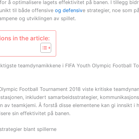
or å optimalisere lagets effektivitet på banen. I tillegg bidr
r unikt til både offensive
og defensiv
e strategier, noe som på
ampene og utviklingen av spillet.
ons in the article:
iktigste teamdynamikkene i FIFA Youth Olympic Football T
Olympic Football Tournament 2018 viste kritiske teamdyn
estasjonen, inkludert samarbeidsstrategier, kommunikasjon
n av teamkjemi. Å forstå disse elementene kan gi innsikt i 
sere sin effektivitet på banen.
rategier blant spillerne