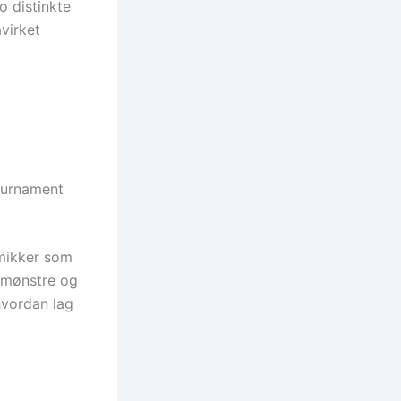
o distinkte
virket
ournament
amikker som
smønstre og
hvordan lag