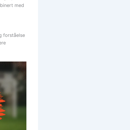
mbinert med
g forståelse
ere