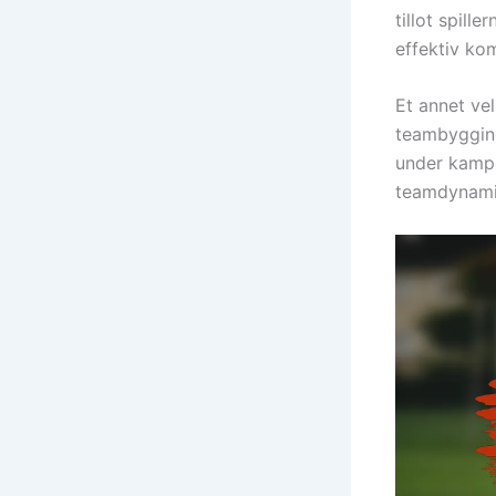
tillot spil
effektiv kom
Et annet ve
teambyggings
under kampe
teamdynamik