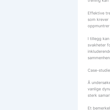
trening kan
Effektive t
som krever 
oppmuntrer 
I tillegg ka
svakheter f
inkluderend
sammenheng
Case-studie
Å undersøke
vanlige dyn
sterk samar
Et bemerkel