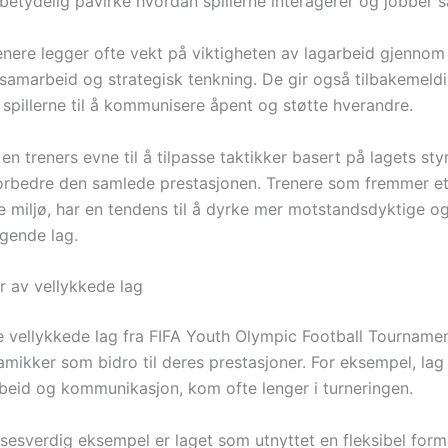
 betydelig påvirke hvordan spillerne interagerer og jobber
renere legger ofte vekt på viktigheten av lagarbeid gjennom
samarbeid og strategisk tenkning. De gir også tilbakemeld
spillerne til å kommunisere åpent og støtte hverandre.
n en treners evne til å tilpasse taktikker basert på lagets st
orbedre den samlede prestasjonen. Trenere som fremmer e
e miljø, har en tendens til å dyrke mer motstandsdyktige o
ende lag.
r av vellykkede lag
 vellykkede lag fra FIFA Youth Olympic Football Tournamen
amikker som bidro til deres prestasjoner. For eksempel, lag
beid og kommunikasjon, kom ofte lenger i turneringen.
sesverdig eksempel er laget som utnyttet en fleksibel for