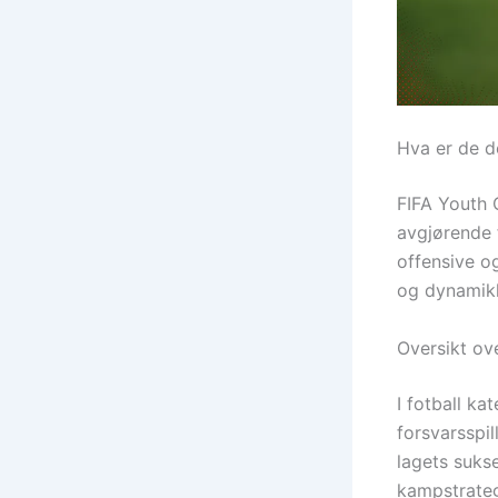
Hva er de d
FIFA Youth 
avgjørende 
offensive o
og dynamik
Oversikt ove
I fotball ka
forsvarsspil
lagets suks
kampstrateg