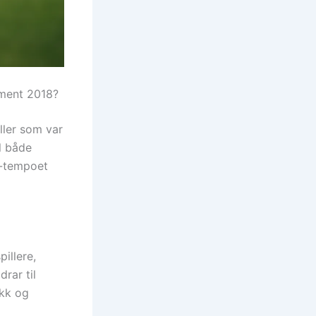
ament 2018?
ller som var
l både
p-tempoet
illere,
rar til
ikk og