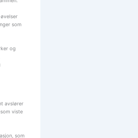
 sammen.
 øvelser
inger som
yrker og
t
g
t avslører
 som viste
masjon, som