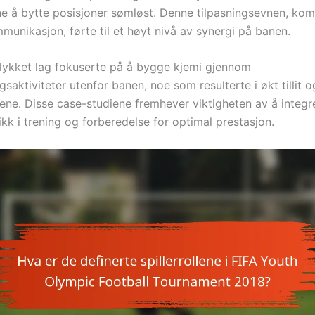
lerne å bytte posisjoner sømløst. Denne tilpasningsevnen, ko
munikasjon, førte til et høyt nivå av synergi på banen.
llykket lag fokuserte på å bygge kjemi gjennom
aktiviteter utenfor banen, noe som resulterte i økt tillit o
ne. Disse case-studiene fremhever viktigheten av å integr
k i trening og forberedelse for optimal prestasjon.