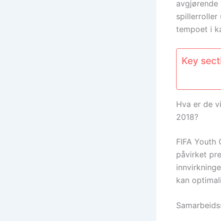
avgjørende f
spillerrolle
tempoet i k
Key secti
Hva er de v
2018?
FIFA Youth 
påvirket pr
innvirkninge
kan optimali
Samarbeidsst