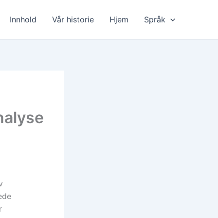
Innhold
Vår historie
Hjem
Språk
nalyse
v
ede
r