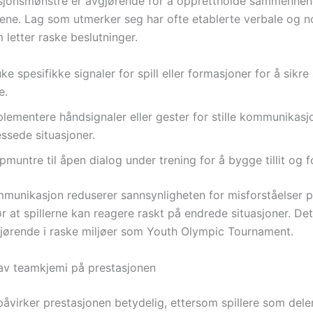
jonsmønstre er avgjørende for å opprettholde sammenheng
ne. Lag som utmerker seg har ofte etablerte verbale og n
 letter raske beslutninger.
ke spesifikke signaler for spill eller formasjoner for å sikre 
e.
plementere håndsignaler eller gester for stille kommunikasj
ssede situasjoner.
muntre til åpen dialog under trening for å bygge tillit og f
mmunikasjon reduserer sannsynligheten for misforståelser 
r at spillerne kan reagere raskt på endrede situasjoner. De
gjørende i raske miljøer som Youth Olympic Tournament.
 av teamkjemi på prestasjonen
åvirker prestasjonen betydelig, ettersom spillere som dele