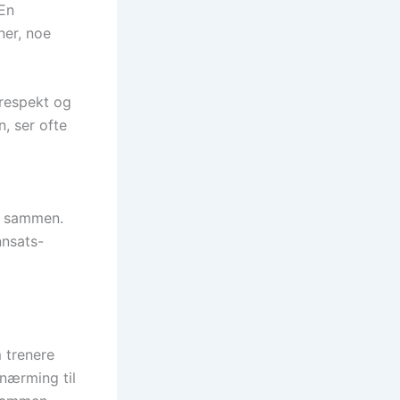
 En
ner, noe
 respekt og
n, ser ofte
er sammen.
nnsats-
 trenere
lnærming til