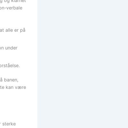
 og klarhet
on-verbale
at alle er på
on under
orståelse.
på banen,
tte kan være
r sterke