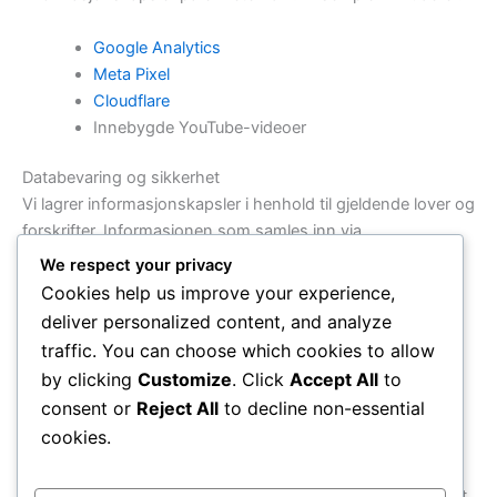
Google Analytics
Meta Pixel
Cloudflare
Innebygde YouTube-videoer
Databevaring og sikkerhet
Vi lagrer informasjonskapsler i henhold til gjeldende lover og
forskrifter. Informasjonen som samles inn via
informasjonskapsler er sikret og beskyttet mot uautorisert
We respect your privacy
tilgang.
Cookies help us improve your experience,
deliver personalized content, and analyze
Oppdateringer til policyen
traffic. You can choose which cookies to allow
Vi kan oppdatere denne cookiepolicyen fra tid til annen. Vi
by clicking
Customize
. Click
Accept All
to
vil informere brukerne om vesentlige endringer ved å
consent or
Reject All
to decline non-essential
oppdatere datoen øverst i policyen.
cookies.
Kontaktinformasjon
For spørsmål angående vår cookiepolicy, vennligst kontakt