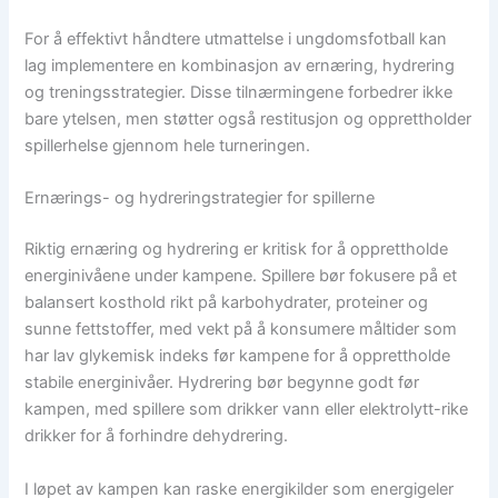
For å effektivt håndtere utmattelse i ungdomsfotball kan
lag implementere en kombinasjon av ernæring, hydrering
og treningsstrategier. Disse tilnærmingene forbedrer ikke
bare ytelsen, men støtter også restitusjon og opprettholder
spillerhelse gjennom hele turneringen.
Ernærings- og hydreringstrategier for spillerne
Riktig ernæring og hydrering er kritisk for å opprettholde
energinivåene under kampene. Spillere bør fokusere på et
balansert kosthold rikt på karbohydrater, proteiner og
sunne fettstoffer, med vekt på å konsumere måltider som
har lav glykemisk indeks før kampene for å opprettholde
stabile energinivåer. Hydrering bør begynne godt før
kampen, med spillere som drikker vann eller elektrolytt-rike
drikker for å forhindre dehydrering.
I løpet av kampen kan raske energikilder som energigeler