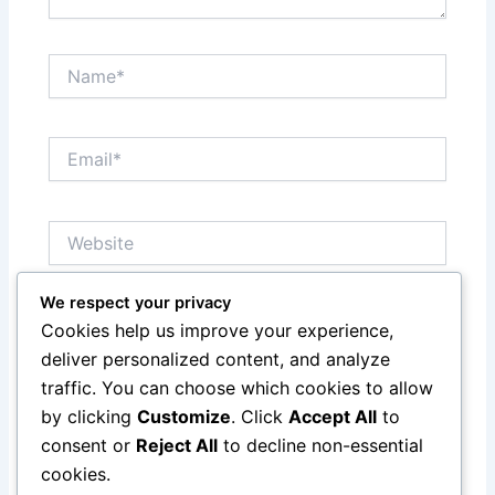
Name*
Email*
Website
We respect your privacy
Save my name, email, and website in this browser
Cookies help us improve your experience,
for the next time I comment.
deliver personalized content, and analyze
traffic. You can choose which cookies to allow
by clicking
Customize
. Click
Accept All
to
consent or
Reject All
to decline non-essential
cookies.