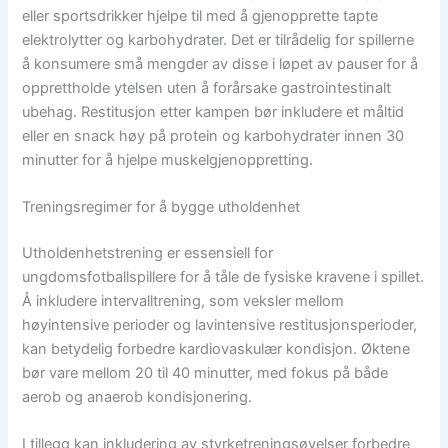
eller sportsdrikker hjelpe til med å gjenopprette tapte
elektrolytter og karbohydrater. Det er tilrådelig for spillerne
å konsumere små mengder av disse i løpet av pauser for å
opprettholde ytelsen uten å forårsake gastrointestinalt
ubehag. Restitusjon etter kampen bør inkludere et måltid
eller en snack høy på protein og karbohydrater innen 30
minutter for å hjelpe muskelgjenoppretting.
Treningsregimer for å bygge utholdenhet
Utholdenhetstrening er essensiell for
ungdomsfotballspillere for å tåle de fysiske kravene i spillet.
Å inkludere intervalltrening, som veksler mellom
høyintensive perioder og lavintensive restitusjonsperioder,
kan betydelig forbedre kardiovaskulær kondisjon. Øktene
bør vare mellom 20 til 40 minutter, med fokus på både
aerob og anaerob kondisjonering.
I tillegg kan inkludering av styrketreningsøvelser forbedre