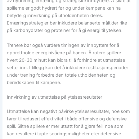
av hydrering, ernæring og strategiske innbyttere. Å sikre at
spillerne er godt hydrert før og under kampene kan ha
betydelig innvirkning på utholdenheten deres.
Ernæringsstrategier bør inkludere balanserte måltider rike
på karbohydrater og proteiner for å gi energi til ytelsen.
Trenere bør også vurdere timingen av innbyttere for å
opprettholde energinivåene på banen. Å rotere spillere
hvert 20-30 minutt kan bidra til å forhindre at utmattelse
setter inn. I tillegg kan det å inkludere restitusjonsperioder
under trening forbedre den totale utholdenheten og
beredskapen til kampene.
Innvirkning av utmattelse på ytelsesresultater
Utmattelse kan negativt påvirke ytelsesresultater, noe som
fører til redusert effektivitet i både offensive og defensive
spill. Slitne spillere er mer utsatt for å gjøre feil, noe som
kan resultere i tapte scoringsmuligheter eller defensive