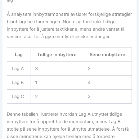
Å analysere innbyttermønstre avslører forskjellige strategier
blant lagene i turneringen. Noen lag foretrakk tidlige
innbyttere for å justere taktikkene, mens andre ventet til
senere faser for å gjøre innflytelsesrike endringer.
Lag
Tidlige innbyttere
Sene innbyttere
Lag A
3
2
Lag B
1
4
Lag C
2
3
Denne tabellen illustrerer hvordan Lag A utnyttet tidlige
innbyttere for å opprettholde momentum, mens Lag B
stolte på sene innbyttere for å utnytte utmattelse. Å forstå
disse mønstrene kan hjelpe trenere med å forbedre